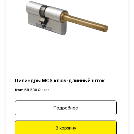
Цилиндры MCS ключ-длинный шток
from
68 230
₽
/
1 pc
Подробнее
В корзину