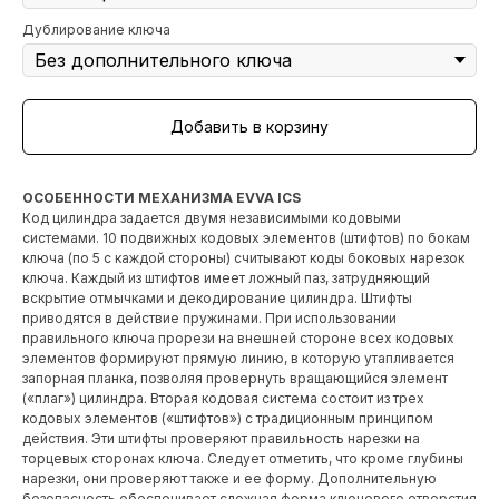
Дублирование ключа
Добавить в корзину
ОСОБЕННОСТИ МЕХАНИЗМА EVVA ICS
Код цилиндра задается двумя независимыми кодовыми
системами. 10 подвижных кодовых элементов (штифтов) по бокам
ключа (по 5 с каждой стороны) считывают коды боковых нарезок
ключа. Каждый из штифтов имеет ложный паз, затрудняющий
вскрытие отмычками и декодирование цилиндра. Штифты
приводятся в действие пружинами. При использовании
правильного ключа прорези на внешней стороне всех кодовых
элементов формируют прямую линию, в которую утапливается
запорная планка, позволяя провернуть вращающийся элемент
(«плаг») цилиндра. Вторая кодовая система состоит из трех
кодовых элементов («штифтов») с традиционным принципом
действия. Эти штифты проверяют правильность нарезки на
торцевых сторонах ключа. Следует отметить, что кроме глубины
нарезки, они проверяют также и ее форму. Дополнительную
безопасность обеспечивает сложная форма ключевого отверстия