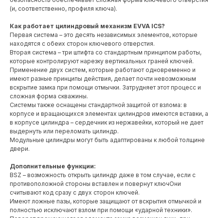
(и, соответственно, профиля ключа).
Как работает цилиндровый механизм EVVA ICS?
Первая система – это десять независимых элементов, которые
находятся с обеих сторон ключевого отверстия.
Вторая система – три штифта со стандартным принципом работы,
которые контролируют нарезку вертикальных граней ключей.
Применение двух систем, которые работают одновременно и
имеют разные принципы действия, делает почти невозможным
вскрытие замка при помощи отмычки. Затрудняет этот процесс и
сложная форма скважины.
Системы также оснащены стандартной защитой от взлома: в
корпусе и вращающихся элементах цилиндров имеются вставки, а
в корпусе цилиндра – сердечник из нержавейки, который не дает
выдернуть или переломать цилиндр.
Модульные цилиндры могут быть адаптированы к любой толщине
двери.
Дополнительные функции:
BSZ – возможность открыть цилиндр даже в том случае, если с
противоположной стороны вставлен и повернут ключОни
считывают код сразу с двух сторон ключей.
Имеют ложные пазы, которые защищают от вскрытия отмычкой и
полностью исключают взлом при помощи «ударной техники».