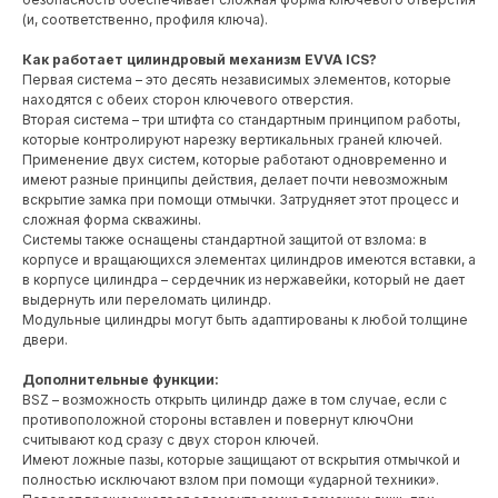
(и, соответственно, профиля ключа).
Как работает цилиндровый механизм EVVA ICS?
Первая система – это десять независимых элементов, которые
находятся с обеих сторон ключевого отверстия.
Вторая система – три штифта со стандартным принципом работы,
которые контролируют нарезку вертикальных граней ключей.
Применение двух систем, которые работают одновременно и
имеют разные принципы действия, делает почти невозможным
вскрытие замка при помощи отмычки. Затрудняет этот процесс и
сложная форма скважины.
Системы также оснащены стандартной защитой от взлома: в
корпусе и вращающихся элементах цилиндров имеются вставки, а
в корпусе цилиндра – сердечник из нержавейки, который не дает
выдернуть или переломать цилиндр.
Модульные цилиндры могут быть адаптированы к любой толщине
двери.
Дополнительные функции:
BSZ – возможность открыть цилиндр даже в том случае, если с
противоположной стороны вставлен и повернут ключОни
считывают код сразу с двух сторон ключей.
Имеют ложные пазы, которые защищают от вскрытия отмычкой и
полностью исключают взлом при помощи «ударной техники».