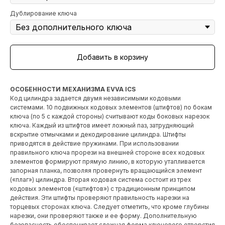
Дублирование ключа
Добавить в корзину
ОСОБЕННОСТИ МЕХАНИЗМА EVVA ICS
Код цилиндра задается двумя независимыми кодовыми
системами. 10 подвижных кодовых элементов (штифтов) по бокам
ключа (по 5 с каждой стороны) считывают коды боковых нарезок
ключа. Каждый из штифтов имеет ложный паз, затрудняющий
вскрытие отмычками и декодирование цилиндра. Штифты
приводятся в действие пружинами. При использовании
правильного ключа прорези на внешней стороне всех кодовых
элементов формируют прямую линию, в которую утапливается
запорная планка, позволяя провернуть вращающийся элемент
(«плаг») цилиндра. Вторая кодовая система состоит из трех
кодовых элементов («штифтов») с традиционным принципом
действия. Эти штифты проверяют правильность нарезки на
торцевых сторонах ключа. Следует отметить, что кроме глубины
нарезки, они проверяют также и ее форму. Дополнительную
безопасность обеспечивает сложная форма ключевого отверстия