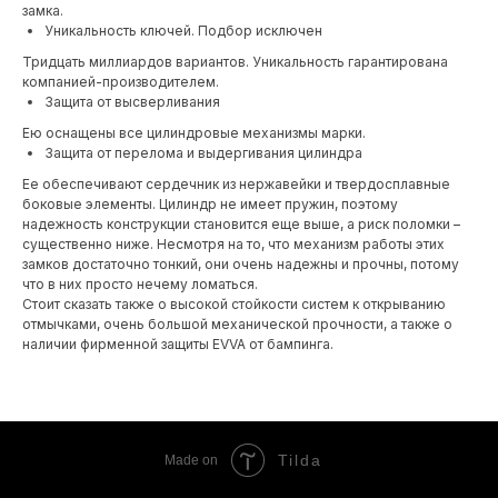
замка.
Уникальность ключей. Подбор исключен
Тридцать миллиардов вариантов. Уникальность гарантирована
компанией-производителем.
Защита от высверливания
Ею оснащены все цилиндровые механизмы марки.
Защита от перелома и выдергивания цилиндра
Ее обеспечивают сердечник из нержавейки и твердосплавные
боковые элементы. Цилиндр не имеет пружин, поэтому
надежность конструкции становится еще выше, а риск поломки –
существенно ниже. Несмотря на то, что механизм работы этих
замков достаточно тонкий, они очень надежны и прочны, потому
что в них просто нечему ломаться.
Стоит сказать также о высокой стойкости систем к открыванию
отмычками, очень большой механической прочности, а также о
наличии фирменной защиты EVVA от бампинга.
Tilda
Made on