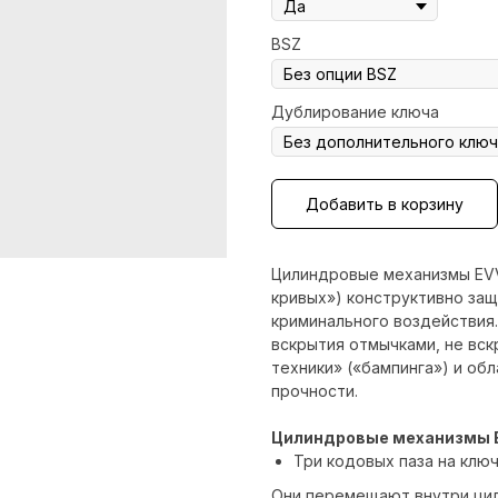
BSZ
Дублирование ключа
Добавить в корзину
Цилиндровые механизмы EVV
кривых») конструктивно за
криминального воздействия
вскрытия отмычками, не вс
техники» («бампинга») и о
прочности.
Цилиндровые механизмы EV
Три кодовых паза на клю
Они перемещают внутри цил