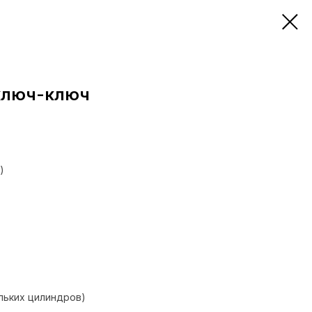
ключ-ключ
)
льких цилиндров)