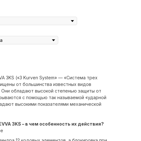
A 3KS («3 Kurven System» — «Система трех
щищены от большинства известных видов
. Они обладают высокой степенью защиты от
крываются с помощью так называемой «ударной
бладают высокими показателями механической
VA 3KS – в чем особенность их действия?
че
индра 12 кодовых элементов, а блокировка при